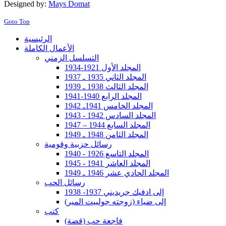
Designed by:
Mays Domat
Goto Top
الرئيسية
الأعمال الكاملة
التسلسل الزمني
المجلد الأول 1921-1934
المجلد الثاني 1935 ـ 1937
المجلد الثالث 1938 ـ 1939
المجلد الرابع 1940-1941
المجلد الخامس 1941ـ 1942
المجلد السادس 1942 - 1943
المجلد السابع 1944 – 1947
المجلد الثامن 1948 ـ 1949
رسائل حزبية وقومية
المجلد التاسع 1926 - 1940
المجلد العاشر 1941 - 1945
المجلد الحادي عشر 1946 ـ 1949
رسائل الحب
إلى ادفيك جريديني 1937- 1938
إلى ضياء (زوجته جولييت المير)
كتب
فاجعة حب (قصة)