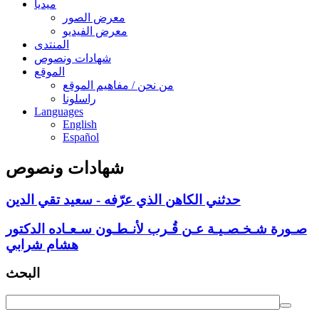
ميديا
معرض الصور
معرض الفيديو
المنتدى
شهادات ونصوص
الموقع
من نحن / مفاهيم الموقع
راسلونا
Languages
English
Español
شهادات ونصوص
حدثني الكاهن الذي عرّفه - سعيد تقي الدين
صـورة شـخـصـيـة عـن قُـرب لأنـطـون سـعـاده الدكتور
هشام شرابي
البحث