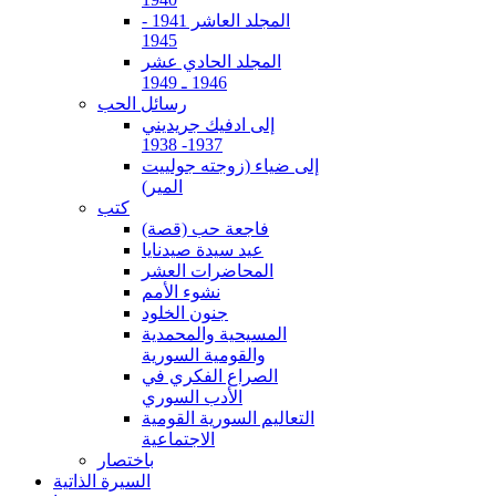
المجلد العاشر 1941 -
1945
المجلد الحادي عشر
1946 ـ 1949
رسائل الحب
إلى ادفيك جريديني
1937- 1938
إلى ضياء (زوجته جولييت
المير)
كتب
فاجعة حب (قصة)
عيد سيدة صيدنايا
المحاضرات العشر
نشوء الأمم
جنون الخلود
المسيحية والمحمدية
والقومية السورية
الصراع الفكري في
الأدب السوري
التعاليم السورية القومية
الاجتماعية
باختصار
السيرة الذاتية