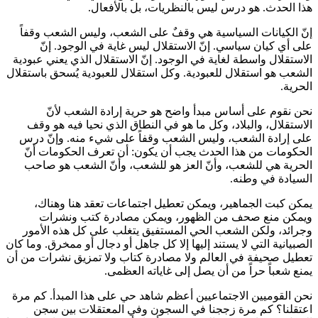
هذا الحدث. هو درس ليس بالنظريات، بل بالأفعال.
إنّ الكيانات السياسية هي وقفٌ على الشعب، وليس الشعب وقفاً
على أي كيان سياسي. إنّ الاستقلال ليس غاية في الوجود. إنّ
الاستقلال واسطة لغاية في الوجود. إنّ الاستقلال الذي يعني عبودية
الشعب هو استقلال للعبودية. وكل استقلال للعبودية يُسحق باستقلال
الحرية.
نحن نقوم على أساس مبدأ واضح هو حرية إرادة الشعب لأنّ
الاستقلال، والبلاد، وكل ما هو في النطاق الذي نحيا فيه هو وقف
على إرادة الشعب، وليس الشعب وقفاً على شيء منه. وإنّ درس
الحكومات من هذا الحدث يجب أن يكون: أن تعرف الحكومات أنّ
الحرية هي للشعب، وأنّ العز هو للشعب، وأنّ الشعب هو صاحب
السيادة في وطنه.
يمكن كبت الجماهير، ويمكن تعطيل اجتماعات تعقد هنا وهناك،
ويمكن منع صحف من الظهور، ويمكن مصادرة كتب ونشرات
وجرائد، ولكن الشعب الحي المستفيق يتغلب على كل هذه الأمور
الصبيانية التي لا يستند إليها إلا كل جاهل أو دجال أو ممخرق. وما كان
تعطيل صحيفة في العالم ولا مصادرة كتاب ولا تمزيق نشرات من أن
يمنع شعباً حراً من أن يصل إلى غاياته العظمى.
نحن القوميين الاجتماعيين أعظم شاهد حي على هذا المبدأ. كم مرة
اعتقلنا؟ كم مرة زججنا في السجون وفي المعتقلات بين سجن