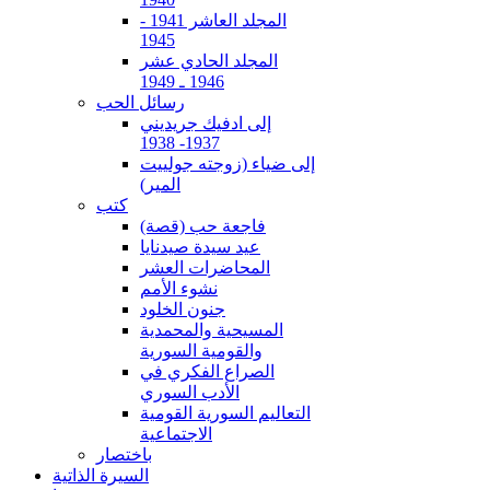
المجلد العاشر 1941 -
1945
المجلد الحادي عشر
1946 ـ 1949
رسائل الحب
إلى ادفيك جريديني
1937- 1938
إلى ضياء (زوجته جولييت
المير)
كتب
فاجعة حب (قصة)
عيد سيدة صيدنايا
المحاضرات العشر
نشوء الأمم
جنون الخلود
المسيحية والمحمدية
والقومية السورية
الصراع الفكري في
الأدب السوري
التعاليم السورية القومية
الاجتماعية
باختصار
السيرة الذاتية