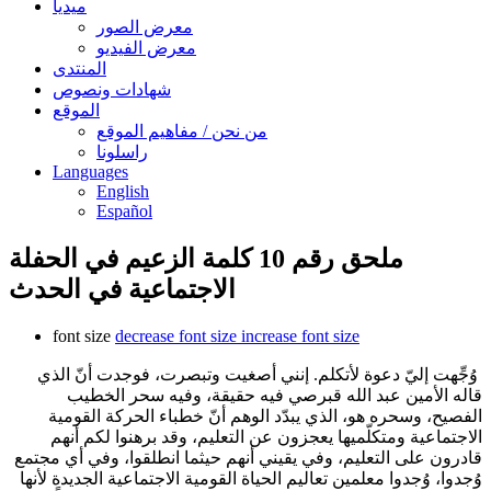
ميديا
معرض الصور
معرض الفيديو
المنتدى
شهادات ونصوص
الموقع
من نحن / مفاهيم الموقع
راسلونا
Languages
English
Español
ملحق رقم 10 كلمة الزعيم في الحفلة
الاجتماعية في الحدث
font size
decrease font size
increase font size
وُجِّهت إليّ دعوة لأتكلم. إنني أصغيت وتبصرت، فوجدت أنّ الذي
قاله الأمين عبد الله قبرصي فيه حقيقة، وفيه سحر الخطيب
الفصيح، وسحره هو، الذي يبدّد الوهم أنّ خطباء الحركة القومية
الاجتماعية ومتكلّميها يعجزون عن التعليم، وقد برهنوا لكم أنهم
قادرون على التعليم، وفي يقيني أنهم حيثما انطلقوا، وفي أي مجتمع
وُجدوا، وُجدوا معلمين تعاليم الحياة القومية الاجتماعية الجديدة لأنها