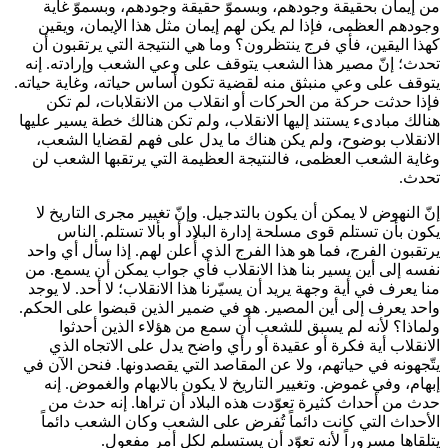
من إيمان بحقيقة وجودهم، وبسموّ حقيقة وجودهم، وبسموّ غاية
وجودهم العظمى، فإذا لم يكن لهم إيمان مثل هذا الإيمان، ويقين
كهذا اليقين، فأي فرج ينتظرون؟ وما هي النتيجة التي يرتقبون أن
تحدث؛ إنّ مصير هذا الشعب يتوقف على وعي الشعب وإرادته. إنه
يتوقف على وعي منبثق منه لقضية تكون أساس حياته، وغاية حياته.
فإذا حدثت حركة من الحركات أو انقلاب من الانقلابات، لم تكن
هنالك مبادىء يستند إليها الانقلاب، ولم تكن هنالك خطة يسير عليها
الانقلاب بوضوح، ولم يكن هناك ما يدل على فهم لقضايا الشعب،
وغاية الشعب العظمى، فالنتيجة العظيمة التي يرتقبها الشعب لن
تحدث.
إنّ النهوض لا يمكن أن يكون بالتدجيل. وإنّ تغيير مجرى التاريخ لا
يكون بأن تستلم قوى مسلحة إدارة البلاد أو بألا تستلم. الناس
يرتقبون الفرج، فما هو هذا الفرج الذي أُعلن لهم. إذا سأل أي واحد
نفسه إلى أين يسير بنا هذا الانقلاب فأي جواب يمكن أن يسمع. من
منا يعرف في أية وجهة يريد أن يسيّرنا هذا الانقلاب؛ لا أحد. لا يوجد
واحد يعرف إلى أين المصير. هو في ضمير الذين قبضوا على الحكم.
ولماذا؟ لأنه لم يسبق للشعب أن سمع من هؤلاء الذين أحدثوا
الانقلاب أية فكرة أو عقيدة أو رأي واضح يدل على الاتجاه الذي
يتّجهونه في حياتهم، ولا عن المقاصد التي يقصدونها. فنحن الآن في
إبهام، وفي غموض. وتغيير التاريخ لا يكون بالابهام والغموض. إنه
حدث من أحداث كثيرة تعوّدت هذه البلاد أن تراها. إنه حدث من
الأحداث التي كانت دائماً تُفرض على الشعب وكان الشعب دائماً
يتلقاها مسروراً لأنه تعوّد أن يستسلم لكل أمر مفعول.