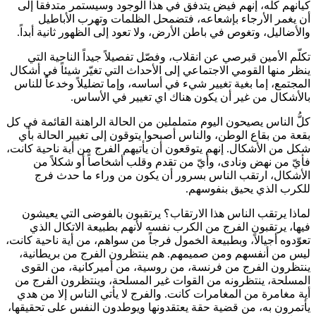
كيانهم كله، إنهم فيض يتدفق في هذا الوجود وسيستمر متدفقاً إلى
أن يغمر الأرجاء بإشعاعه، فتضمحل الظلمات وتهرب الأباطيل
والأضاليل، وتغوص في باطن الأرض، ولا تعود إلى الظهور ثانية أبداً.
تكلّم الأمين قبرصي عن انقلاب، وفصّل تفصيلاً جيداً الناحية التي
ينظر منها القومي الاجتماعي إلى الأحداث التي تغيّر شيئاً في أشكال
المجتمع، إما بغية تغيير شيء في أساسه، وإما تضليلاً وخدعاً للناس
بالأشكال من غير أن يكون هناك اي تغيير في الأساس.
كلُّ الناس يصيحون اليوم متململين من الحالة الراهنة القائمة في كل
بقعة من بقاع الوطن، والناس أصبحوا يتوقون إلى تغيير الحالة بأي
شكل من الأشكال. إنهم يتوقعون أن يأتيهم الفرج من أية ناحية كانت،
فأيّ من نهض ونادى، وأيّ من تقدم وقلب أشخاصاً أو شكلاً من
الأشكال، ارتقب الناس بسرور أن يكون من وراء ما حدث فرج
للكرب الذي يحيق بنفوسهم.
لماذا يرتقب الناس هذا الارتقاب؟ يرتقبون بالفوضى التي يعيشون
فيها، يرتقبون الفرج من الكرب نفسه لأنهم بطبيعة الاتكال الذي
تعوّدوه أجيالاً، وبطبيعة الخمول فرجاً من سواهم، من أية ناحية كانت،
ليس من أنفسهم ومن صميمهم. هم ينتظرون الفرج من بريطانية،
ينتظرون الفرج من فرنسة، من روسية، من أميركانية، من القوى
المسلحة، ينتظرونه من القوات غير المسلحة، وينتظرون الفرج من
أية مغامرة من المغامرات كانت. والفرج لا يأتي الناس إلا من هدي
يأتمرون به، من قضية حقة يعتقدونها ويوطدون النفس على تحقيقها،