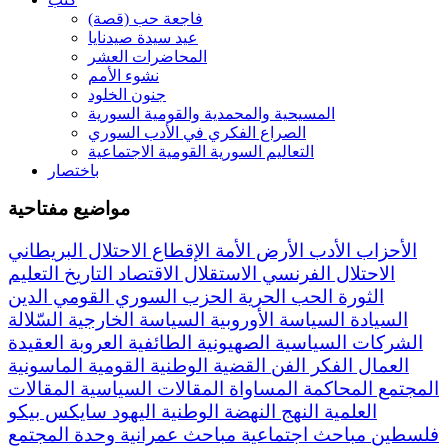
فاجعة حب (قصة)
عيد سيدة صيدنايا
المحاضرات العشر
نشوء الأمم
جنون الخلود
المسيحية والمحمدية والقومية السورية
الصراع الفكري في الأدب السوري
التعاليم السورية القومية الاجتماعية
باختصار
مواضيع مفتاحية
الأحزاب
الأدب
الأرض
الأمة
الإقطاع
الاحتلال البريطاني
الاحتلال الفرنسي
الاستقلال
الاقتصاد
التاريخ
التعليم
الثورة
الحب
الحرية
الحزب السوري القومي
الدين
السيادة
السياسة الأوروبية
السياسة الخارجية
السّلالة
الشركات السياسية
الصهيونية
الطائفية
العروبة
العقيدة
العمال
الفكر
الفن
القضية الوطنية
القومية
الماسونية
المجتمع
المحاكمة
المساواة
المقالات السياسية
المقالات
العلمية
النهج
النهضة
الوطنية
اليهود
سايكس بيكو
فلسطين
مباحث اجتماعية
مباحث عمرانية
وحدة المجتمع