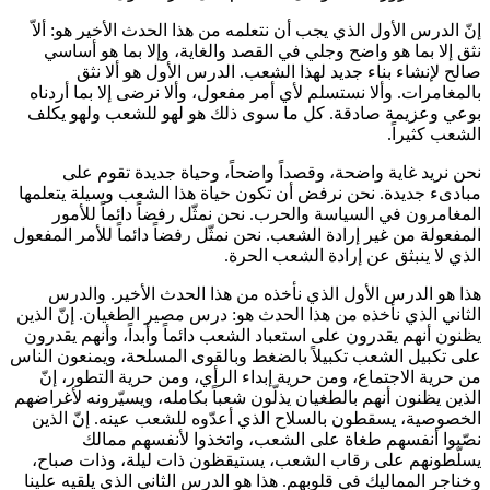
إنّ الدرس الأول الذي يجب أن نتعلمه من هذا الحدث الأخير هو: ألاّ
نثق إلا بما هو واضح وجلي في القصد والغاية، وإلا بما هو أساسي
صالح لإنشاء بناء جديد لهذا الشعب. الدرس الأول هو ألا نثق
بالمغامرات. وألا نستسلم لأي أمر مفعول، وألا نرضى إلا بما أردناه
بوعي وعزيمة صادقة. كل ما سوى ذلك هو لهو للشعب ولهو يكلف
الشعب كثيراً.
نحن نريد غاية واضحة، وقصداً واضحاً، وحياة جديدة تقوم على
مبادىء جديدة. نحن نرفض أن تكون حياة هذا الشعب وسيلة يتعلمها
المغامرون في السياسة والحرب. نحن نمثّل رفضاً دائماً للأمور
المفعولة من غير إرادة الشعب. نحن نمثّل رفضاً دائماً للأمر المفعول
الذي لا ينبثق عن إرادة الشعب الحرة.
هذا هو الدرس الأول الذي نأخذه من هذا الحدث الأخير. والدرس
الثاني الذي نأخذه من هذا الحدث هو: درس مصير الطغيان. إنّ الذين
يظنون أنهم يقدرون على استعباد الشعب دائماً وأبداً، وأنهم يقدرون
على تكبيل الشعب تكبيلاً بالضغط وبالقوى المسلحة، ويمنعون الناس
من حرية الاجتماع، ومن حرية إبداء الرأي، ومن حرية التطور، إنّ
الذين يظنون أنهم بالطغيان يذلّون شعباً بكامله، ويسيّرونه لأغراضهم
الخصوصية، يسقطون بالسلاح الذي أعدّوه للشعب عينه. إنّ الذين
نصّبوا أنفسهم طغاة على الشعب، واتخذوا لأنفسهم ممالك
يسلّطونهم على رقاب الشعب، يستيقظون ذات ليلة، وذات صباح،
وخناجر المماليك في قلوبهم. هذا هو الدرس الثاني الذي يلقيه علينا