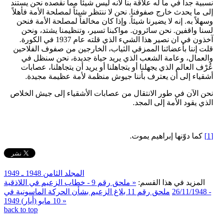
نسبية جداً في ما له علاقة بنا لأنه ليس شيئاً مما نقصده نحن يستند
إلى ما يحدث خارج صفوفنا. نحن لا ننتظر شيئاً لمصلحة الأمة فأهلاً
وسهلاً به. إنه لا يضيرنا شيئاً. وإذا كان مخالفاً لمصلحة الأمة فنحن
لسنا واقفين. نحن سائرون. مواكبنا تسير، وتنظيمنا يشتد، ونحن
آخذون في ان نصير هذا الشيء الذي قلته عام 1937 في الكورة.
قلت إننا بأعضائنا الممزقي الثياب، الخارجين من صفوف الفلاحين
والعمال، وعامة الشعب الذي يريد حياة جديدة، نحن سنظل في
عُرْف العالم الذي يجهلنا أو يتجاهلنا أو يريد أن يتجاهلنا، عصابات
أشقياء إلى أن يعترف بأننا جيوش منظمة لأمة عظيمة مجيدة.
نحن الآن في طور الانتقال من عصابات الأشقياء إلى جيش الخلاص
الذي يقود الأمة إلى المجد.
[1]
كما دوّنها إبراهيم يموت.
المجلد الثامن 1948 ـ 1949
المزيد في هذا القسم:
« ملحق رقم 9 - خطاب الزعيم في اللاذقية
- 26/11/1948
ملحق رقم 11 بلاغ الزعيم بشأن الحركة الماسونية في
10 مايو (أيار) 1949 »
back to top