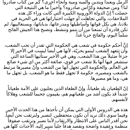
الرمل وبعبدا وبتدين والميه ومية وأنحاء أخرى؟ كم من كتاب صادروا
لنا؟ ومن صحيفة وكرّاس صادروه؟ وأخيراً ما هي النتيجة التي
حصلت؟ إنّ الدولة الأوروبية الكبيرة التي كانت وراء كل هذه
الملاحقات، والتي تجاهلت أو جهلت اختباراتها هي في الحرية في
بلادنا، هي بكل قواتها وأساطيلها ومدرعاتها، بدباباتها، وبسنغالييها، لم
تكن قادرة أن تمنعنا من أن ننمو وننشط، ونصبح هذا الجيش الفاتح
سلماً اليوم، والفاتح حرباً غداً.
إنَّ أحكم حكومة في شعب هي الحكومة التي تقدر أن تحب الشعب،
وأن تتعهد الشعب لينمو بحريّة، لأنها هي أيضاً ليست في الأخير إلا
جزءاً ضئيلاً من هذا الشعب، وهي في الأخير ستأتيها الساعة التي
ستشعر فيها أنها بلا شعب حر قوي، ضائعة أكثر من اي شيء ضائع
في العالم. والحكومة التي تجهل أنها من الشعب وأنّ مصيرها مرتبط
بالشعب ومصيره، حكومة لا تجهل فقط ما هو الشعب، بل تجهل ما
هي، وما هو مصيرها.
إنّ الطغيان يلد طغياناً، وإنّ الطغاة الذين يجلبون على الأمة طغياناً
جديداً قد يكون أشد من طغيانهم هم، يقيمون جحيماً للشعب وهلاكاً
لأنفسهم.
هذه هي الدروس الأولى التي يمكن أن نأخذها من هذا الحدث الأخير.
وفيما سوى ذلك نريد أن نكون متحفظين. لنصبر ولنرتقب نحن أيضاً.
نحن أقدر الناس على الانتظار والارتقاب لأننا نصبر ونرتقب صفوفاً
منظمة وعقيدة واضحة ونقصد هدفاً جلياً نسير إليه. الأحداث كلها هي